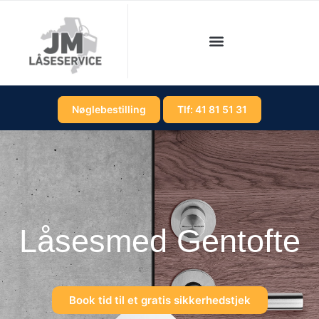
Nøglebestilling
Tlf: 41 81 51 31
Låsesmed Gentofte
Book tid til et gratis sikkerhedstjek