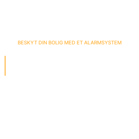
BESKYT DIN BOLIG MED ET ALARMSYSTEM
Låsesmed erhverv og
virksomheder
Adgangskontrol
Videoovervågning
Låsesystemer
Elektroniske låse
Omkodning/Omlægning af låse