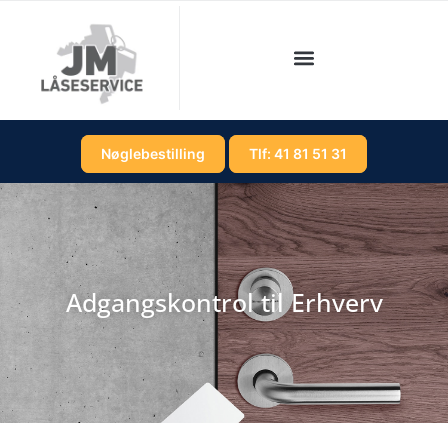
Nøglebestilling
Tlf: 41 81 51 31
Adgangskontrol til Erhverv